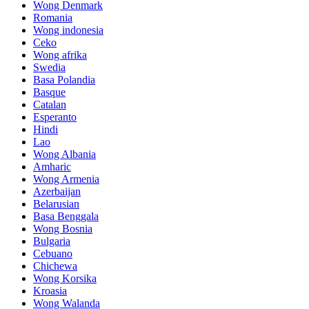
Wong Denmark
Romania
Wong indonesia
Ceko
Wong afrika
Swedia
Basa Polandia
Basque
Catalan
Esperanto
Hindi
Lao
Wong Albania
Amharic
Wong Armenia
Azerbaijan
Belarusian
Basa Benggala
Wong Bosnia
Bulgaria
Cebuano
Chichewa
Wong Korsika
Kroasia
Wong Walanda