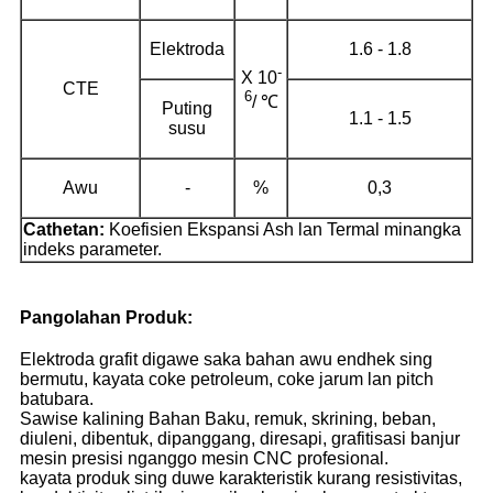
Elektroda
1.6 - 1.8
-
X 10
CTE
6
/ ℃
Puting
1.1 - 1.5
susu
Awu
-
%
0,3
Cathetan:
Koefisien Ekspansi Ash lan Termal minangka
indeks parameter.
Pangolahan Produk:
Elektroda grafit digawe saka bahan awu endhek sing
bermutu, kayata coke petroleum, coke jarum lan pitch
batubara.
Sawise kalining Bahan Baku, remuk, skrining, beban,
diuleni, dibentuk, dipanggang, diresapi, grafitisasi banjur
mesin presisi nganggo mesin CNC profesional.
kayata produk sing duwe karakteristik kurang resistivitas,