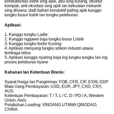
konduktivitas listrik sing apik, abu sing kurang, struktur
kompak, anti oksidasi sing apik lan kekuatan mekanik
sing dhuwur, dadi bahan konduktif paling apik kanggo
tungku busur listrik lan tungku peleburan.
Aplikasi:
1. Kanggo tungku Ladle
2. Kanggo nggawe baja tungku busur Listrik
3. Kanggo tungku fosfor Kuning
4. Aplikasi menyang tungku silikon industri utawa
tembaga lebur.
5. Aplikasi kanggo nyaring baja ing tungku tungku lan ing
proses peleburan liyane
Kahanan lan Ketentuan Bisnis:
Syarat Harga lan Pangiriman: FOB, CFR, CIF, EXW, DDP
Mata Uang Pembayaran: USD, EUR, JPY, CAD, CNY,
AUS
Ketentuan Pembayaran: T / T, L / C, D / PD / A, Western
Union, Awis
Pelabuhan Loading: XINGANG UTAWA QINGDAO,
CHINA