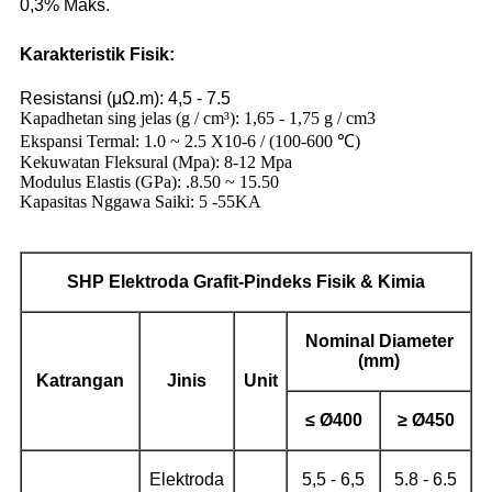
0,3% Maks.
Karakteristik Fisik:
Resistansi (μΩ.m): 4,5 - 7.5
Kapadhetan sing jelas (g / cm³): 1,65 - 1,75 g / cm3
Ekspansi Termal: 1.0 ~ 2.5 X10-6 / (100-600 ℃)
Kekuwatan Fleksural (Mpa): 8-12 Mpa
Modulus Elastis (GPa): .8.50 ~ 15.50
Kapasitas Nggawa Saiki: 5 -55KA
SHP
Elektroda Grafit
-Pindeks Fisik & Kimia
Nominal
Diameter
(mm)
Katrangan
Jinis
Unit
≤
Ø
400
≥
Ø
450
Elektroda
5,5 - 6,5
5.8 - 6.5