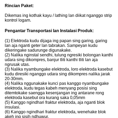
Rincian Paket:
Dikemas ing kothak kayu / lathing lan diikat nganggo strip
kontrol logam.
Pengantar Transportasi lan Instalasi Produk:
(1) Elektroda kudu dijaga ing papan sing garing, garing
lan aja nganti geter lan tabrakan. Sampeyan kudu
dikeringake sadurunge digunakake.
(2) Nalika nginstal sendhi, tulung ngresiki bolongan kanthi
udara sing dikompres, banjur tliti kanthi tliti lan aja
ngrusak utas.
(3) Nalika nyambungake elektroda, loro elektroda kasebut
kudu diresiki nganggo udara sing dikompres nalika jarak
20-30mm.
(4) Nalika nggunakake kunci pas kanggo nyambungake
elektroda, kudu tegas kabeh menyang posisi sing
ditemtokake saengga kesenjangan ing antarane rong
elektroda kasebut ora kurang saka 0,05mm
(5) Kanggo ngindhari fraktur elektroda, aja nganti blok
insulasi.
(6) Kanggo ngindhari fraktur elektroda, wenehake blok
akeh ing sisih ndhuwur.