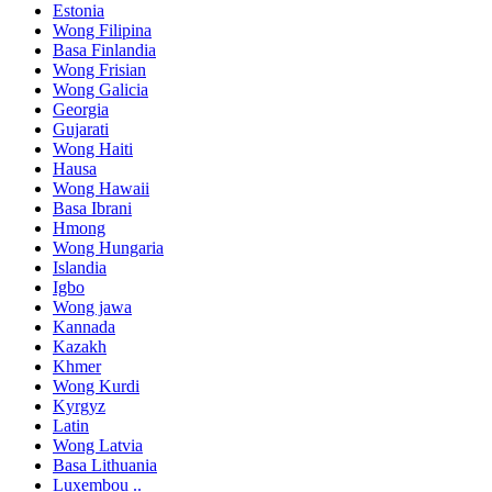
Estonia
Wong Filipina
Basa Finlandia
Wong Frisian
Wong Galicia
Georgia
Gujarati
Wong Haiti
Hausa
Wong Hawaii
Basa Ibrani
Hmong
Wong Hungaria
Islandia
Igbo
Wong jawa
Kannada
Kazakh
Khmer
Wong Kurdi
Kyrgyz
Latin
Wong Latvia
Basa Lithuania
Luxembou ..