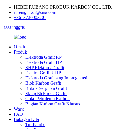
HEBEI RUBANG PRODUK KARBON CO., LTD.
rubang_123@sina.com
+8613730003201
Basa inggris
Omah
Produk
Elektroda Grafit RP
Elektroda Grafit HP
SHP Elektroda Grafit
Elektrit Grafit UHP
Elektroda Grafit sing Impregnated
Blok Karbon Grafit
Bubuk Serpihan Grafit
Skrap Elektroda Grafit
Coke Petroleum Karbon
Bagian Karbon Grafit Khusus
Warta
FAQ
Babagan Kita
Tur Pabrik