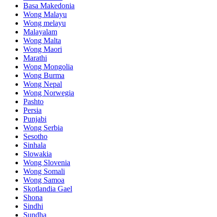
Basa Makedonia
Wong Malayu
Wong melayu
Malayalam
Wong Malta
Wong Maori
Marathi
Wong Mongolia
Wong Burma
Wong Nepal
Wong Norwegia
Pashto
Persia
Punjabi
Wong Serbia
Sesotho
Sinhala
Slowakia
Wong Slovenia
Wong Somali
Wong Samoa
Skotlandia Gael
Shona
Sindhi
Sundha