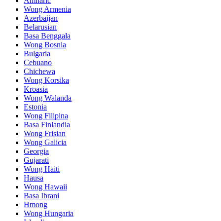
Amharic
Wong Armenia
Azerbaijan
Belarusian
Basa Benggala
Wong Bosnia
Bulgaria
Cebuano
Chichewa
Wong Korsika
Kroasia
Wong Walanda
Estonia
Wong Filipina
Basa Finlandia
Wong Frisian
Wong Galicia
Georgia
Gujarati
Wong Haiti
Hausa
Wong Hawaii
Basa Ibrani
Hmong
Wong Hungaria