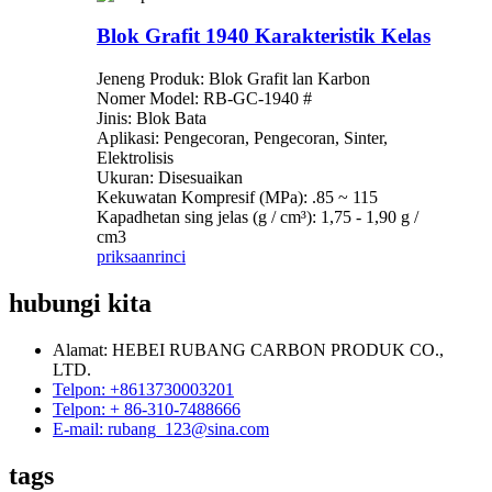
Blok Grafit 1940 Karakteristik Kelas
Jeneng Produk: Blok Grafit lan Karbon
Nomer Model: RB-GC-1940 #
Jinis: Blok Bata
Aplikasi: Pengecoran, Pengecoran, Sinter,
Elektrolisis
Ukuran: Disesuaikan
Kekuwatan Kompresif (MPa): .85 ~ 115
Kapadhetan sing jelas (g / cm³): 1,75 - 1,90 g /
cm3
priksaan
rinci
hubungi kita
Alamat: HEBEI RUBANG CARBON PRODUK CO.,
LTD.
Telpon: +8613730003201
Telpon: + 86-310-7488666
E-mail: rubang_123@sina.com
tags