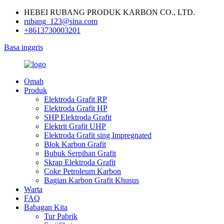
HEBEI RUBANG PRODUK KARBON CO., LTD.
rubang_123@sina.com
+8613730003201
Basa inggris
Omah
Produk
Elektroda Grafit RP
Elektroda Grafit HP
SHP Elektroda Grafit
Elektrit Grafit UHP
Elektroda Grafit sing Impregnated
Blok Karbon Grafit
Bubuk Serpihan Grafit
Skrap Elektroda Grafit
Coke Petroleum Karbon
Bagian Karbon Grafit Khusus
Warta
FAQ
Babagan Kita
Tur Pabrik