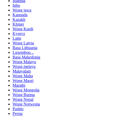
Islandia
Igbo
Wong jawa
Kannada
Kazakh
Khmer
Wong Kurdi
Kyrgyz
Latin
Wong Latvia
Basa Lithuania
Luxembou ..
Basa Makedonia
Wong Malayu
Wong melayu
Malayalam
Wong Malta
Wong Maori
Marathi
Wong Mongolia
Wong Burma
Wong Nepal
Wong Norwegia
Pashto
Persia