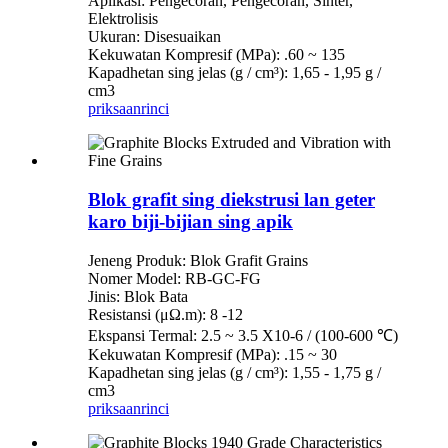
Aplikasi: Pengecoran, Pengecoran, Sinter,
Elektrolisis
Ukuran: Disesuaikan
Kekuwatan Kompresif (MPa): .60 ~ 135
Kapadhetan sing jelas (g / cm³): 1,65 - 1,95 g /
cm3
priksaan
rinci
Blok grafit sing diekstrusi lan geter
karo biji-bijian sing apik
Jeneng Produk: Blok Grafit Grains
Nomer Model: RB-GC-FG
Jinis: Blok Bata
Resistansi (μΩ.m): 8 -12
Ekspansi Termal: 2.5 ~ 3.5 X10-6 / (100-600 ℃)
Kekuwatan Kompresif (MPa): .15 ~ 30
Kapadhetan sing jelas (g / cm³): 1,55 - 1,75 g /
cm3
priksaan
rinci