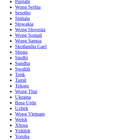
Punjabi
Wong Serbia
Sesotho
Sinhala
Slowakia
Wong Slovenia
Wong Somali
Wong Samoa
Skotlandia Gael
Shona
Sindhi
Sundha
Swahili
Tajik
Tamil
Telugu
Wong Thai
Ukraina
Basa Urdu
Uzbek
Wong Vietnam
Welsh
Xhosa
Yiddish
Yoruba