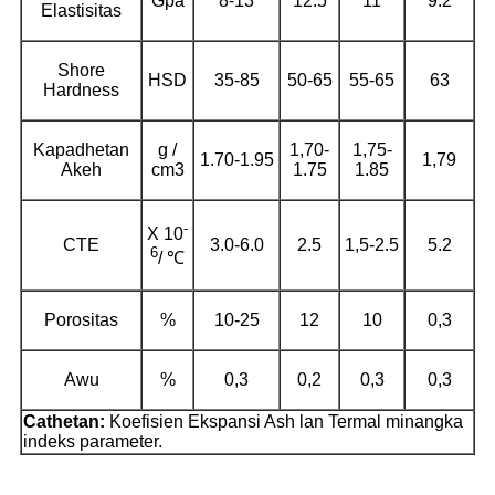
Gpa
8-13
12.5
11
9.2
Elastisitas
Shore
HSD
35-85
50-65
55-65
63
Hardness
Kapadhetan
g /
1,70-
1,75-
1.70-1.95
1,79
Akeh
cm3
1.75
1.85
-
X 10
CTE
3.0-6.0
2.5
1,5-2.5
5.2
6
/ ℃
Porositas
%
10-25
12
10
0,3
Awu
%
0,3
0,2
0,3
0,3
Cathetan:
Koefisien Ekspansi Ash lan Termal minangka
indeks parameter.