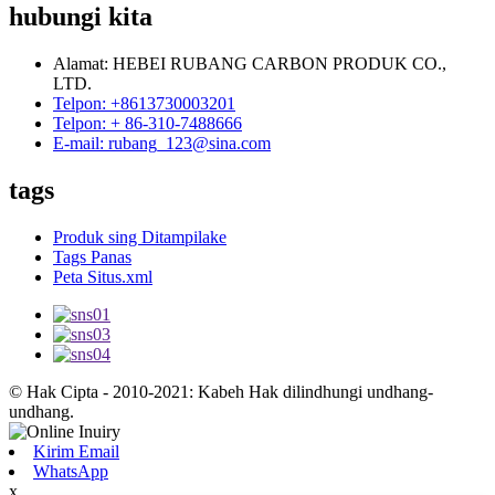
hubungi kita
Alamat: HEBEI RUBANG CARBON PRODUK CO.,
LTD.
Telpon: +8613730003201
Telpon: + 86-310-7488666
E-mail: rubang_123@sina.com
tags
Produk sing Ditampilake
Tags Panas
Peta Situs.xml
© Hak Cipta - 2010-2021: Kabeh Hak dilindhungi undhang-
undhang.
Kirim Email
WhatsApp
x