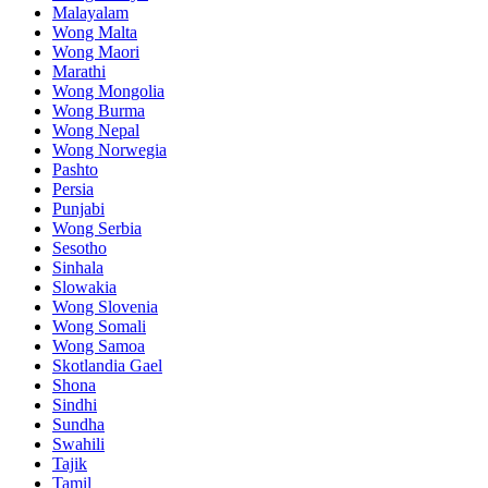
Malayalam
Wong Malta
Wong Maori
Marathi
Wong Mongolia
Wong Burma
Wong Nepal
Wong Norwegia
Pashto
Persia
Punjabi
Wong Serbia
Sesotho
Sinhala
Slowakia
Wong Slovenia
Wong Somali
Wong Samoa
Skotlandia Gael
Shona
Sindhi
Sundha
Swahili
Tajik
Tamil