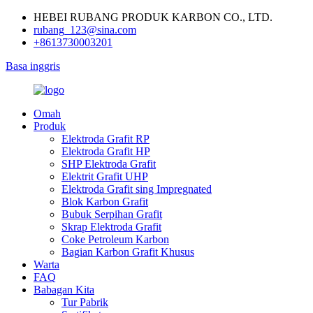
HEBEI RUBANG PRODUK KARBON CO., LTD.
rubang_123@sina.com
+8613730003201
Basa inggris
Omah
Produk
Elektroda Grafit RP
Elektroda Grafit HP
SHP Elektroda Grafit
Elektrit Grafit UHP
Elektroda Grafit sing Impregnated
Blok Karbon Grafit
Bubuk Serpihan Grafit
Skrap Elektroda Grafit
Coke Petroleum Karbon
Bagian Karbon Grafit Khusus
Warta
FAQ
Babagan Kita
Tur Pabrik