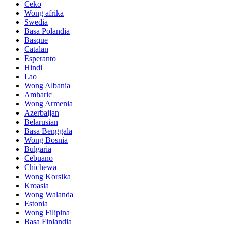
Ceko
Wong afrika
Swedia
Basa Polandia
Basque
Catalan
Esperanto
Hindi
Lao
Wong Albania
Amharic
Wong Armenia
Azerbaijan
Belarusian
Basa Benggala
Wong Bosnia
Bulgaria
Cebuano
Chichewa
Wong Korsika
Kroasia
Wong Walanda
Estonia
Wong Filipina
Basa Finlandia