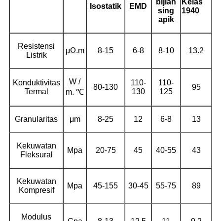
bijian
Kelas
Isostatik
EMD
sing
1940
apik
Resistensi
μΩ.m
8-15
6-8
8-10
13.2
Listrik
W /
Konduktivitas
110-
110-
80-130
95
Termal
130
125
m. ℃
Granularitas
μm
8-25
12
6-8
13
Kekuwatan
Mpa
20-75
45
40-55
43
Fleksural
Kekuwatan
Mpa
45-155
30-45
55-75
89
Kompresif
Modulus