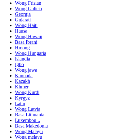
Wong Frisian
Wong Galicia
Georgia
Gujarati
Wong Haiti
Hausa
Wong Hawaii
Basa Ibrani
Hmong
Wong Hungaria
Islandia
Igbo
Wong jawa
Kannada
Kazakh
Khmer
Wong Kurdi
Kyrgyz
Latin
Wong Latvia
Basa Lithuania
Luxembou ..
Basa Makedonia
Wong Malayu
Wong melayu