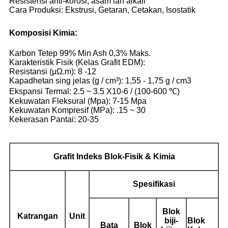
Resistensi anti-korosi, asam lan alkali
Cara Produksi: Ekstrusi, Getaran, Cetakan, Isostatik
Komposisi Kimia:
Karbon Tetep 99% Min Ash 0,3% Maks.
Karakteristik Fisik (Kelas Grafit EDM):
Resistansi (μΩ.m): 8 -12
Kapadhetan sing jelas (g / cm³): 1,55 - 1,75 g / cm3
Ekspansi Termal: 2.5 ~ 3.5 X10-6 / (100-600 ℃)
Kekuwatan Fleksural (Mpa): 7-15 Mpa
Kekuwatan Kompresif (MPa): .15 ~ 30
Kekerasan Pantai: 20-35
Grafit
Indeks Blok-Fisik & Kimia
Spesifikasi
Blok
Katrangan
Unit
biji-
Blok
Bata
Blok