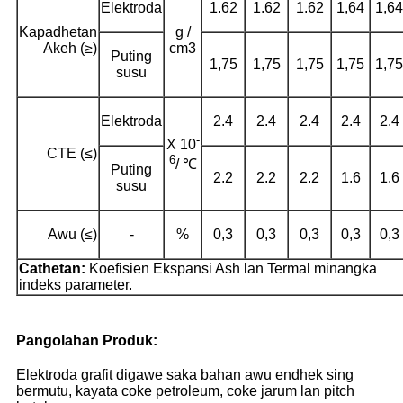
Elektroda
1.62
1.62
1.62
1,64
1,64
Kapadhetan
g /
Akeh (≥)
cm3
Puting
1,75
1,75
1,75
1,75
1,75
susu
Elektroda
2.4
2.4
2.4
2.4
2.4
-
X 10
CTE (≤)
6
/ ℃
Puting
2.2
2.2
2.2
1.6
1.6
susu
Awu (≤)
-
%
0,3
0,3
0,3
0,3
0,3
Cathetan:
Koefisien Ekspansi Ash lan Termal minangka
indeks parameter.
Pangolahan Produk:
Elektroda grafit digawe saka bahan awu endhek sing
bermutu, kayata coke petroleum, coke jarum lan pitch