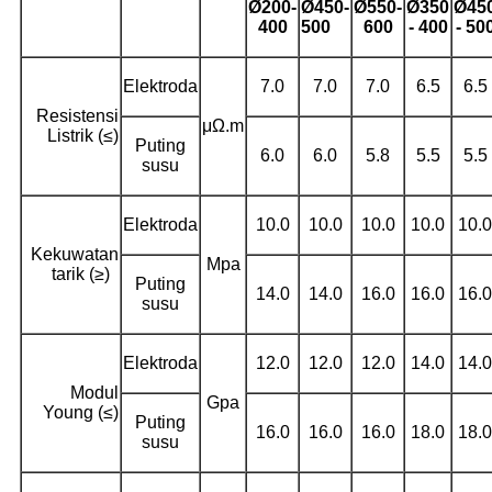
Ø
200-
Ø
450-
Ø
550-
Ø
350
Ø
45
400
500
600
- 400
- 50
Elektroda
7.0
7.0
7.0
6.5
6.5
Resistensi
μΩ.m
Listrik (≤)
Puting
6.0
6.0
5.8
5.5
5.5
susu
Elektroda
10.0
10.0
10.0
10.0
10.0
Kekuwatan
Mpa
tarik (≥)
Puting
14.0
14.0
16.0
16.0
16.0
susu
Elektroda
12.0
12.0
12.0
14.0
14.0
Modul
Gpa
Young (≤)
Puting
16.0
16.0
16.0
18.0
18.0
susu