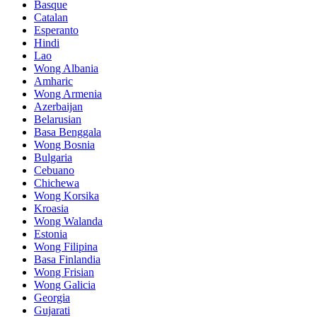
Basque
Catalan
Esperanto
Hindi
Lao
Wong Albania
Amharic
Wong Armenia
Azerbaijan
Belarusian
Basa Benggala
Wong Bosnia
Bulgaria
Cebuano
Chichewa
Wong Korsika
Kroasia
Wong Walanda
Estonia
Wong Filipina
Basa Finlandia
Wong Frisian
Wong Galicia
Georgia
Gujarati