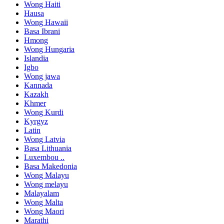
Wong Haiti
Hausa
Wong Hawaii
Basa Ibrani
Hmong
Wong Hungaria
Islandia
Igbo
Wong jawa
Kannada
Kazakh
Khmer
Wong Kurdi
Kyrgyz
Latin
Wong Latvia
Basa Lithuania
Luxembou ..
Basa Makedonia
Wong Malayu
Wong melayu
Malayalam
Wong Malta
Wong Maori
Marathi