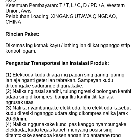
Ketentuan Pembayaran: T / T, L / C, D / PD / A, Western
Union, Awis
Pelabuhan Loading: XINGANG UTAWA QINGDAO,
CHINA
Rincian Paket:
Dikemas ing kothak kayu / lathing lan diikat nganggo strip
kontrol logam.
Pengantar Transportasi lan Instalasi Produk:
(1) Elektroda kudu dijaga ing papan sing garing, garing
lan aja nganti geter lan tabrakan. Sampeyan kudu
dikeringake sadurunge digunakake.
(2) Nalika nginstal sendhi, tulung ngresiki bolongan kanthi
udara sing dikompres, banjur tliti kanthi tliti lan aja
ngrusak utas.
(3) Nalika nyambungake elektroda, loro elektroda kasebut
kudu diresiki nganggo udara sing dikompres nalika jarak
20-30mm.
(4) Nalika nggunakake kunci pas kanggo nyambungake
elektroda, kudu tegas kabeh menyang posisi sing
ditemtokake saengga kesenjangan ing antarane rong