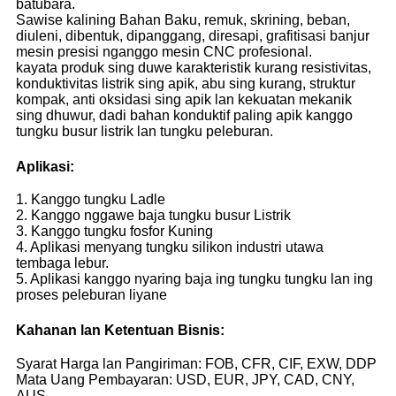
batubara.
Sawise kalining Bahan Baku, remuk, skrining, beban,
diuleni, dibentuk, dipanggang, diresapi, grafitisasi banjur
mesin presisi nganggo mesin CNC profesional.
kayata produk sing duwe karakteristik kurang resistivitas,
konduktivitas listrik sing apik, abu sing kurang, struktur
kompak, anti oksidasi sing apik lan kekuatan mekanik
sing dhuwur, dadi bahan konduktif paling apik kanggo
tungku busur listrik lan tungku peleburan.
Aplikasi:
1. Kanggo tungku Ladle
2. Kanggo nggawe baja tungku busur Listrik
3. Kanggo tungku fosfor Kuning
4. Aplikasi menyang tungku silikon industri utawa
tembaga lebur.
5. Aplikasi kanggo nyaring baja ing tungku tungku lan ing
proses peleburan liyane
Kahanan lan Ketentuan Bisnis:
Syarat Harga lan Pangiriman: FOB, CFR, CIF, EXW, DDP
Mata Uang Pembayaran: USD, EUR, JPY, CAD, CNY,
AUS