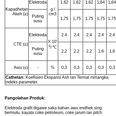
Elektroda
1.62
1.62
1.62
1,64
1,64
Kapadhetan
g /
Akeh (≥)
cm3
Puting
1,75
1,75
1,75
1,75
1,75
susu
Elektroda
2.4
2.4
2.4
2.4
2.4
-
X 10
CTE (≤)
6
/ ℃
Puting
2.2
2.2
2.2
1.6
1.6
susu
Awu (≤)
-
%
0,3
0,3
0,3
0,3
0,3
Cathetan:
Koefisien Ekspansi Ash lan Termal minangka
indeks parameter.
Pangolahan Produk:
Elektroda grafit digawe saka bahan awu endhek sing
bermutu, kayata coke petroleum, coke jarum lan pitch