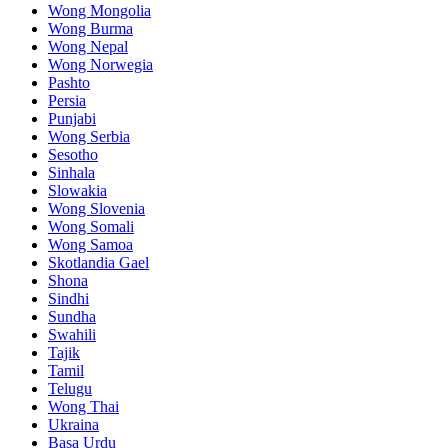
Wong Mongolia
Wong Burma
Wong Nepal
Wong Norwegia
Pashto
Persia
Punjabi
Wong Serbia
Sesotho
Sinhala
Slowakia
Wong Slovenia
Wong Somali
Wong Samoa
Skotlandia Gael
Shona
Sindhi
Sundha
Swahili
Tajik
Tamil
Telugu
Wong Thai
Ukraina
Basa Urdu